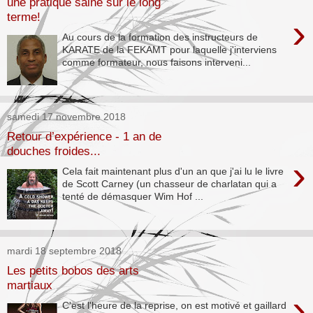
une pratique saine sur le long
terme!
›
Au cours de la formation des instructeurs de
KARATE de la FEKAMT pour laquelle j'interviens
comme formateur, nous faisons interveni...
samedi 17 novembre 2018
Retour d’expérience - 1 an de
douches froides...
›
Cela fait maintenant plus d'un an que j'ai lu le livre
de Scott Carney (un chasseur de charlatan qui a
tenté de démasquer Wim Hof ...
mardi 18 septembre 2018
Les petits bobos des arts
martiaux
›
C'est l'heure de la reprise, on est motivé et gaillard